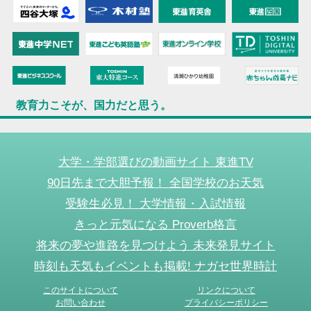
教育力こそが、国力だと思う。
大学・学部選びの動画サイト 東進TV
90日先まで大胆予報！ 全国学校のお天気
受験生必見！ 大学情報・入試情報
きっと元気になる Proverb格言
将来の夢や進路を見つけよう 未来発見サイト
時刻も天気もイベントも掲載! ナガセ世界時計
このサイトについて
リンクについて
お問い合わせ
プライバシーポリシー