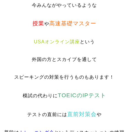
今みんながやっているような
授業
高速基礎マスター
や
USAオンライン講座
という
外国の方とスカイプを通して
スピーキングの対策を行うものもあります！
TOEICのIPテスト
模試の代わりに
直前対策会
テストの直前には
や