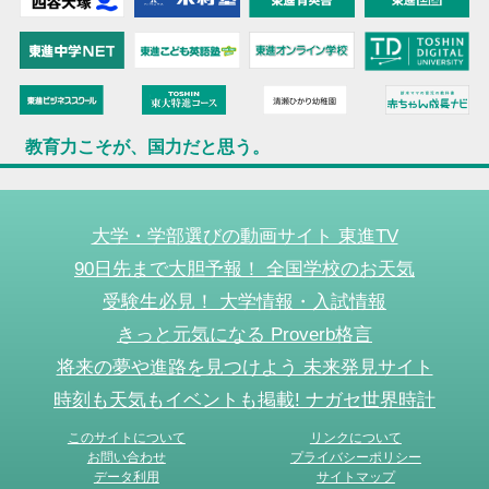
教育力こそが、国力だと思う。
大学・学部選びの動画サイト 東進TV
90日先まで大胆予報！ 全国学校のお天気
受験生必見！ 大学情報・入試情報
きっと元気になる Proverb格言
将来の夢や進路を見つけよう 未来発見サイト
時刻も天気もイベントも掲載! ナガセ世界時計
このサイトについて
リンクについて
お問い合わせ
プライバシーポリシー
データ利用
サイトマップ