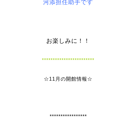
河添担任助手です
お楽しみに！！
************************
☆11月の開館情報☆
*****************