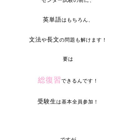
センター試験の前に、
英単語
はもちろん、
文法
長文
や
の問題も解けます！
要は
総復習
できるんです！
受験生
は基本全員参加！
ですが