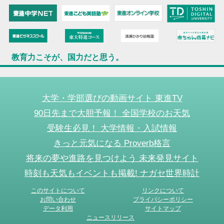
教育力こそが、国力だと思う。
大学・学部選びの動画サイト 東進TV
90日先まで大胆予報！ 全国学校のお天気
受験生必見！ 大学情報・入試情報
きっと元気になる Proverb格言
将来の夢や進路を見つけよう 未来発見サイト
時刻も天気もイベントも掲載! ナガセ世界時計
このサイトについて
リンクについて
お問い合わせ
プライバシーポリシー
データ利用
サイトマップ
ニュースリリース