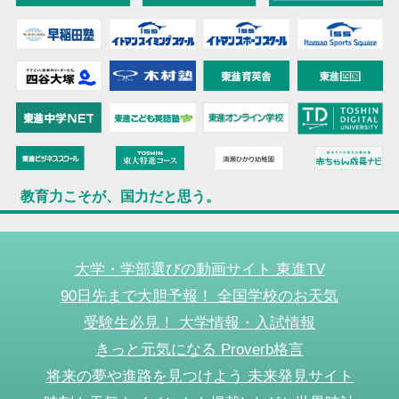
教育力こそが、国力だと思う。
大学・学部選びの動画サイト 東進TV
90日先まで大胆予報！ 全国学校のお天気
受験生必見！ 大学情報・入試情報
きっと元気になる Proverb格言
将来の夢や進路を見つけよう 未来発見サイト