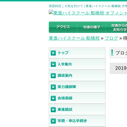
得意科目こそ気を付けて | 東進ハイスクール 船橋校 
東進ハイスクール 船橋校
»
ブログ
»
ブロ
20