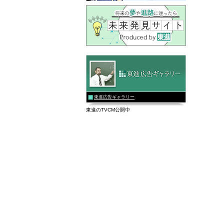
東進広告ギャラリー
東進のTVCM公開中