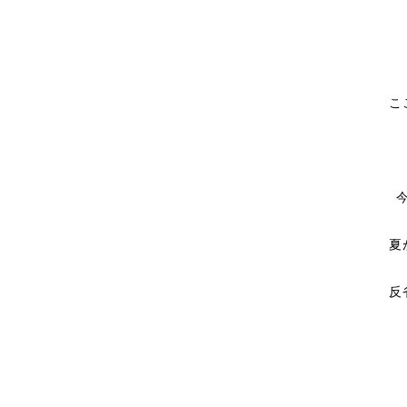
こ
夏
反