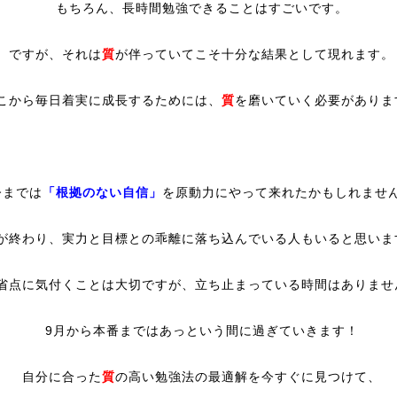
もちろん、長時間勉強できることはすごいです。
ですが、それは
質
が伴っていてこそ十分な結果として現れます。
こから毎日着実に成長するためには、
質
を磨いていく必要がありま
今までは
「根拠のない自信」
を原動力にやって来れたかもしれませ
が終わり、実力と目標との乖離に落ち込んでいる人もいると思いま
省点に気付くことは大切ですが、立ち止まっている時間はありませ
9月から本番まではあっという間に過ぎていきます！
自分に合った
質
の高い勉強法の最適解を今すぐに見つけて、