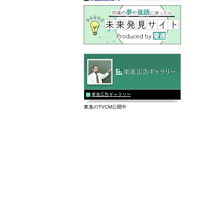
東進広告ギャラリー
東進のTVCM公開中