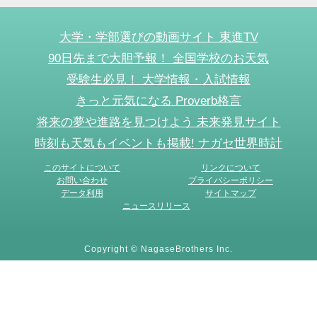
大学・学部選びの動画サイト 東進TV
90日先まで大胆予報！ 全国学校のお天気
受験生必見！ 大学情報・入試情報
きっと元気になる Proverb格言
将来の夢や進路を見つけよう 未来発見サイト
時刻も天気もイベントも掲載! ナガセ世界時計
このサイトについて
リンクについて
お問い合わせ
プライバシーポリシー
データ利用
サイトマップ
ニュースリリース
Copyright © NagaseBrothers Inc.