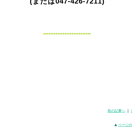
(または047-426-7211)
***************************
前の記事へ
|
ページ