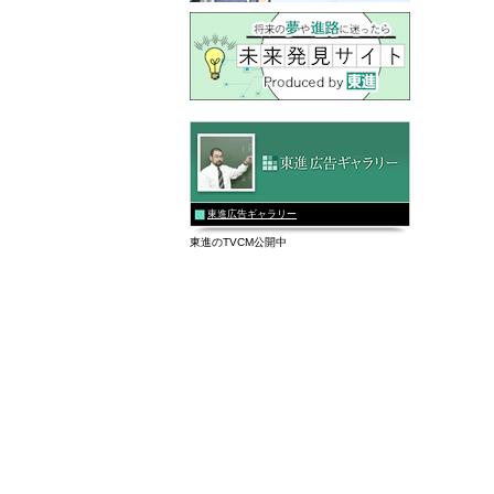
東進広告ギャラリー
東進のTVCM公開中