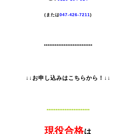
(または
047-426-7211
)
***************************
↓↓お申し込みはこちらから！↓↓
************************
現役合格
は