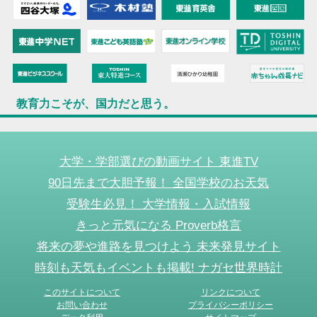
教育力こそが、国力だと思う。
大学・学部選びの動画サイト 東進TV
90日先まで大胆予報！ 全国学校のお天気
受験生必見！ 大学情報・入試情報
きっと元気になる Proverb格言
将来の夢や進路を見つけよう 未来発見サイト
時刻も天気もイベントも掲載! ナガセ世界時計
このサイトについて
リンクについて
お問い合わせ
プライバシーポリシー