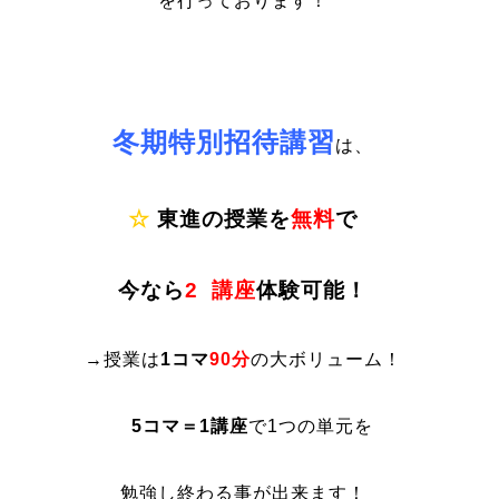
を行っております！
冬期特別招待講習
は、
☆
東進の授業を
無料
で
今なら
2
講座
体験可能！
→授業は
1コマ
90分
の大ボリューム！
5コマ＝1講座
で1つの単元を
勉強し終わる事が出来ます！