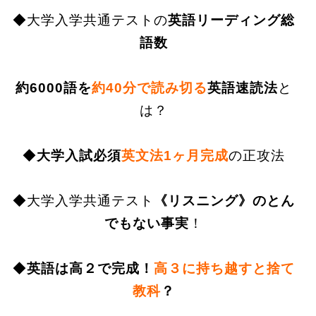
◆大学入学共通テストの
英語リーディング総
語数
約6000語を
約40分で読み切る
英語速読法
と
は？
◆
大学入試必須
英文法1ヶ月完成
の正攻法
◆
大学入学共通テスト
《リスニング》のとん
でもない事実
！
◆
英語は高２で完成！
高３に持ち越すと捨て
教科
？