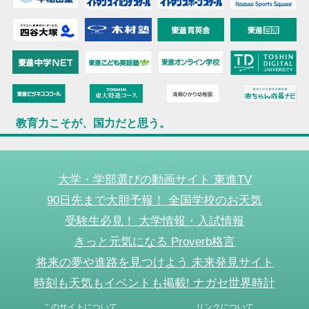
教育力こそが、国力だと思う。
大学・学部選びの動画サイト 東進TV
90日先まで大胆予報！ 全国学校のお天気
受験生必見！ 大学情報・入試情報
きっと元気になる Proverb格言
将来の夢や進路を見つけよう 未来発見サイト
時刻も天気もイベントも掲載! ナガセ世界時計
このサイトについて
リンクについて