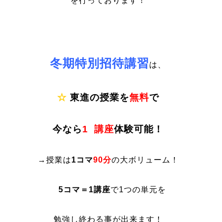
を行っております！
冬期特別招待講習
は、
☆
東進の授業を
無料
で
今なら
1
講座
体験可能！
→授業は
1コマ
90分
の大ボリューム！
5コマ＝1講座
で1つの単元を
勉強し終わる事が出来ます！