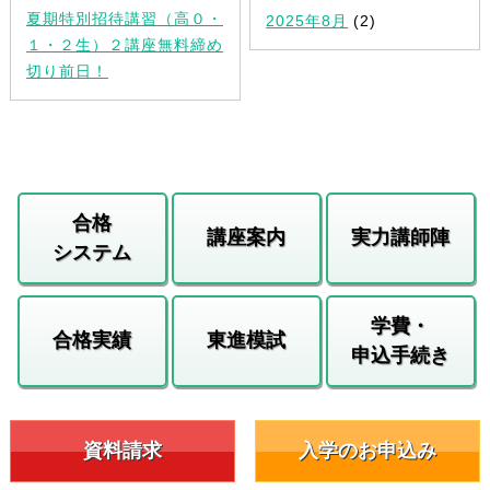
夏期特別招待講習（高０・
2025年8月
(2)
１・２生）２講座無料締め
切り前日！
合格
講座案内
実力講師陣
システム
学費・
合格実績
東進模試
申込手続き
資料請求
入学のお申込み