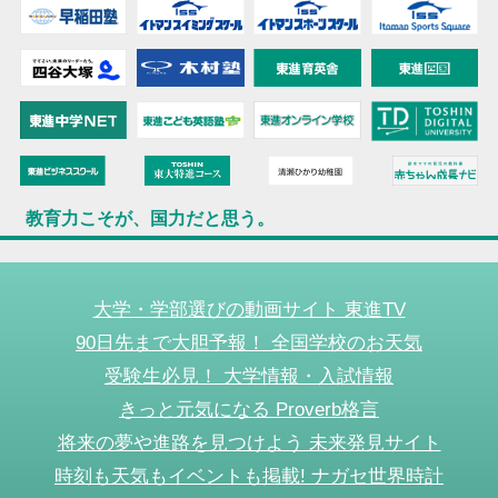
教育力こそが、国力だと思う。
大学・学部選びの動画サイト 東進TV
90日先まで大胆予報！ 全国学校のお天気
受験生必見！ 大学情報・入試情報
きっと元気になる Proverb格言
将来の夢や進路を見つけよう 未来発見サイト
時刻も天気もイベントも掲載! ナガセ世界時計