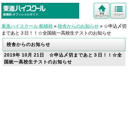
東進
船橋校
オフィシャルサイト
メニュー
ホームページ
東進ハイスクール 船橋校
»
校舎からのお知らせ
»
☆申込〆切
まであと３日！！☆全国統一高校生テストのお知らせ
校舎からのお知らせ
2019年 10月 21日 ☆申込〆切まであと３日！！☆全
国統一高校生テストのお知らせ
安い 船橋 駅前 高校生 模試 成績 大学入試
受験 入学 入塾 予備校 河合塾 駿台 映像授
業 担任指導 国公立 私立 共通テスト