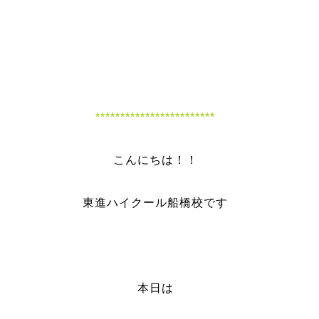
大学受験 現役合格 東大 一橋 東工 早稲田 慶
應 早慶 千葉大 おすすめ 体験 無料 英語 国
語 数学 現役 合格 資料 説明
************************
こんにちは！！
東進ハイクール船橋校です
本日は