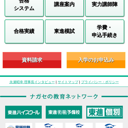
合格
講座案内
実力講師陣
システム
学費・
合格実績
東進模試
申込手続き
資料請求
入学のお申込み
永瀬昭幸 理事長インタビュー
|
サイトマップ
|
プライバシー・ポリシー