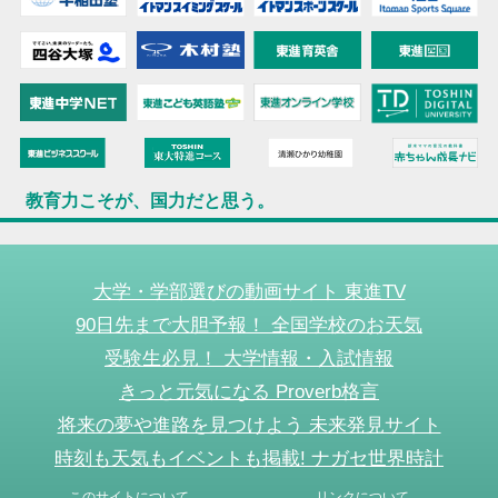
教育力こそが、国力だと思う。
大学・学部選びの動画サイト 東進TV
90日先まで大胆予報！ 全国学校のお天気
受験生必見！ 大学情報・入試情報
きっと元気になる Proverb格言
将来の夢や進路を見つけよう 未来発見サイト
時刻も天気もイベントも掲載! ナガセ世界時計
このサイトについて
リンクについて