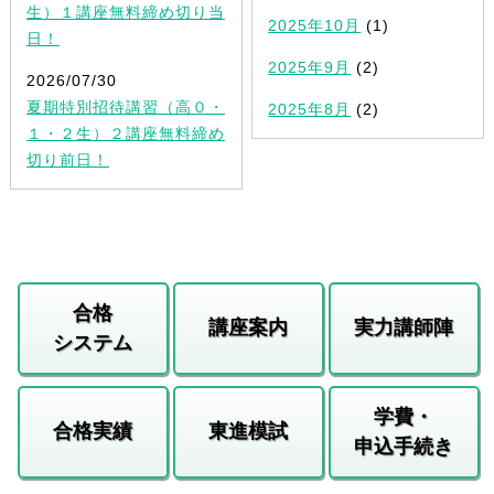
生）１講座無料締め切り当
2025年10月
(1)
日！
2025年9月
(2)
2026/07/30
夏期特別招待講習（高０・
2025年8月
(2)
１・２生）２講座無料締め
切り前日！
合格
講座案内
実力講師陣
システム
学費・
合格実績
東進模試
申込手続き