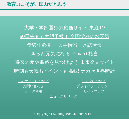
教育力こそが、国力だと思う。
大学・学部選びの動画サイト 東進TV
90日先まで大胆予報！ 全国学校のお天気
受験生必見！ 大学情報・入試情報
きっと元気になる Proverb格言
将来の夢や進路を見つけよう 未来発見サイト
時刻も天気もイベントも掲載! ナガセ世界時計
このサイトについて
リンクについて
お問い合わせ
プライバシーポリシー
データ利用
サイトマップ
ニュースリリース
Copyright © NagaseBrothers Inc.