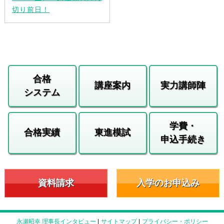
切り前日！
合格
講座案内
実力講師陣
システム
学費・
合格実績
東進模試
申込手続き
資料請求
入学のお申込み
永瀬昭幸 理事長インタビュー
|
サイトマップ
|
プライバシー・ポリシー