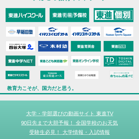
教育力こそが、国力だと思う。
大学・学部選びの動画サイト 東進TV
90日先まで大胆予報！ 全国学校のお天気
受験生必見！ 大学情報・入試情報