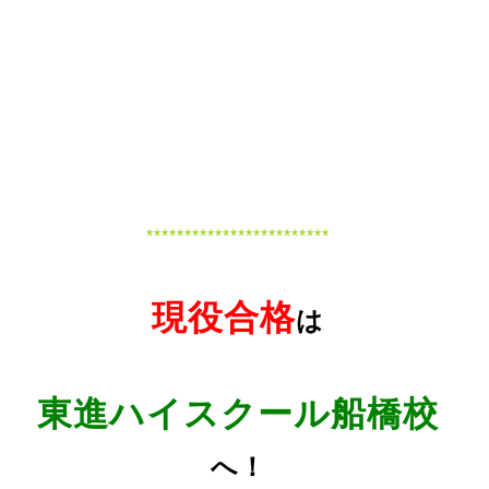
************************
現役合格
は
東進ハイスクール船橋校
へ！