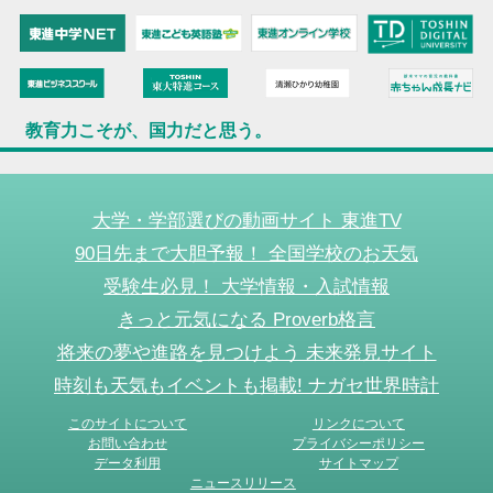
教育力こそが、国力だと思う。
大学・学部選びの動画サイト 東進TV
90日先まで大胆予報！ 全国学校のお天気
受験生必見！ 大学情報・入試情報
きっと元気になる Proverb格言
将来の夢や進路を見つけよう 未来発見サイト
時刻も天気もイベントも掲載! ナガセ世界時計
このサイトについて
リンクについて
お問い合わせ
プライバシーポリシー
データ利用
サイトマップ
ニュースリリース