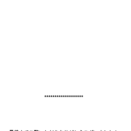
*******************