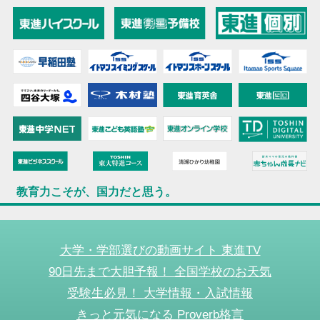
教育力こそが、国力だと思う。
大学・学部選びの動画サイト 東進TV
90日先まで大胆予報！ 全国学校のお天気
受験生必見！ 大学情報・入試情報
きっと元気になる Proverb格言