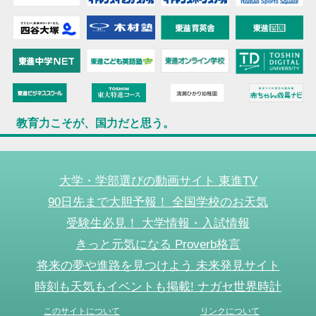
教育力こそが、国力だと思う。
大学・学部選びの動画サイト 東進TV
90日先まで大胆予報！ 全国学校のお天気
受験生必見！ 大学情報・入試情報
きっと元気になる Proverb格言
将来の夢や進路を見つけよう 未来発見サイト
時刻も天気もイベントも掲載! ナガセ世界時計
このサイトについて
リンクについて