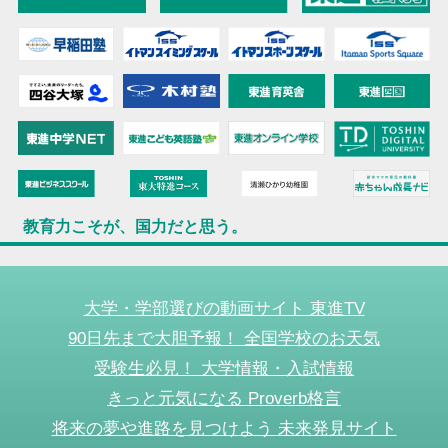
教育力こそが、国力だと思う。
大学・学部選びの動画サイト 東進TV
90日先まで大胆予報！ 全国学校のお天気
受験生必見！ 大学情報・入試情報
きっと元気になる Proverb格言
将来の夢や進路を見つけよう 未来発見サイト