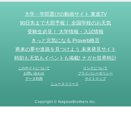
大学・学部選びの動画サイト 東進TV
90日先まで大胆予報！ 全国学校のお天気
受験生必見！ 大学情報・入試情報
きっと元気になる Proverb格言
将来の夢や進路を見つけよう 未来発見サイト
時刻も天気もイベントも掲載! ナガセ世界時計
このサイトについて
リンクについて
お問い合わせ
プライバシーポリシー
データ利用
サイトマップ
ニュースリリース
Copyright © NagaseBrothers Inc.