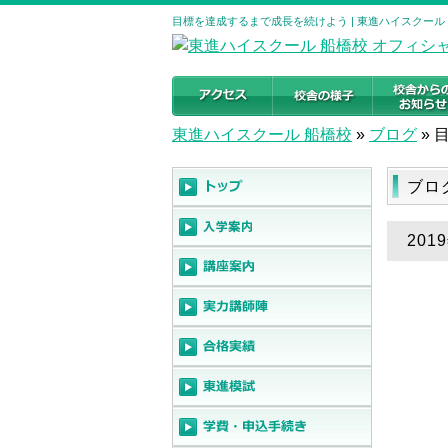
目標を達成するまで成長を続けよう | 東進ハイスクール
東進ハイスクール 船橋校
»
ブログ
»
ブロ
20