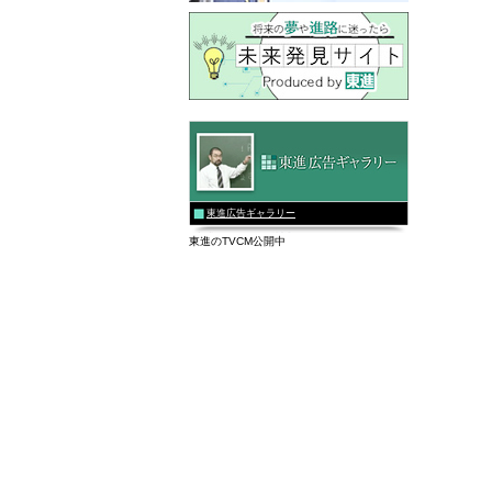
東進広告ギャラリー
東進のTVCM公開中