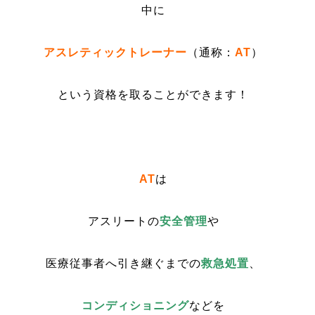
中に
アスレティックトレーナー
（通称：
AT
）
という資格を取ることができます！
AT
は
アスリートの
安全管理
や
医療従事者へ引き継ぐまでの
救急処置
、
コンディショニング
などを