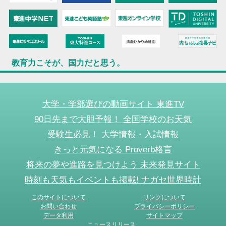
教育力こそが、国力だと思う。
大学・学部選びの動画サイト 東進TV
90日先まで大胆予報！ 全国学校のお天気
受験生必見！ 大学情報・入試情報
きっと元気になる Proverb格言
将来の夢や進路を見つけよう 未来発見サイト
時刻も天気もイベントも掲載! ナガセ世界時計
このサイトについて
リンクについて
お問い合わせ
プライバシーポリシー
データ利用
サイトマップ
ニュースリリース