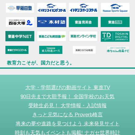
教育力こそが、国力だと思う。
大学・学部選びの動画サイト 東進TV
90日先まで大胆予報！ 全国学校のお天気
受験生必見！ 大学情報・入試情報
きっと元気になる Proverb格言
将来の夢や進路を見つけよう 未来発見サイト
時刻も天気もイベントも掲載! ナガセ世界時計