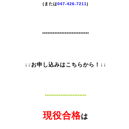
(または
047-426-7211
)
***************************
↓↓お申し込みはこちらから！↓↓
************************
現役合格
は