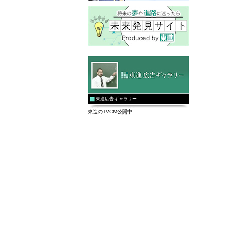
東進広告ギャラリー
東進のTVCM公開中