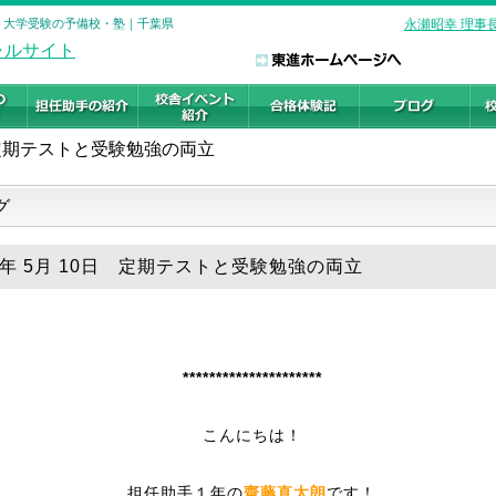
校 大学受験の予備校・塾｜千葉県
永瀬昭幸 理事
定期テストと受験勉強の両立
グ
26年 5月 10日 定期テストと受験勉強の両立
*********************
こんにちは！
担任助手１年の
齋藤直太朗
です！