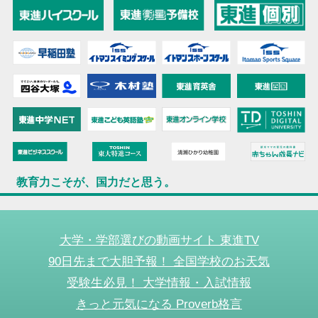
教育力こそが、国力だと思う。
大学・学部選びの動画サイト 東進TV
90日先まで大胆予報！ 全国学校のお天気
受験生必見！ 大学情報・入試情報
きっと元気になる Proverb格言